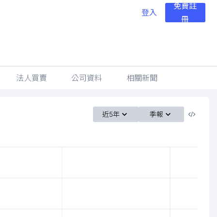
免費註
登入
冊
法人買賣
公司資料
相關新聞
近5年
季報