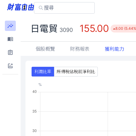
155.00
日電貿
8.00 (5.44%
3090
個股概覽
財務報表
獲利能力
利潤比率
所得稅佔稅前淨利比