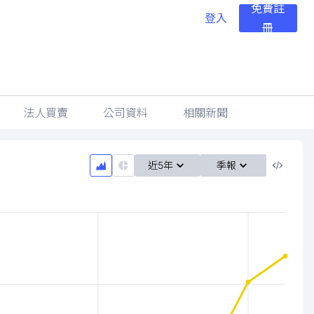
免費註
登入
冊
法人買賣
公司資料
相關新聞
近5年
季報