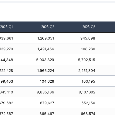
2025-Q1
2025-Q2
2025-Q3
939,661
1,269,051
945,098
,139,270
1,491,456
108,280
844,348
5,003,829
5,702,515
222,428
1,966,224
2,251,304
199,403
104,626
100,195
345,110
9,835,186
9,107,392
679,682
679,627
652,150
672,587
665,467
668,574