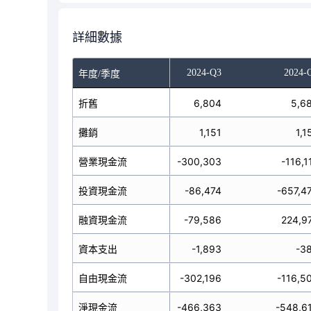
詳細數據
024-Q1
2024-Q2
2024-Q3
2024-
年度/季度
5,778
折舊
5,859
6,804
5,6
1,142
攤銷
1,135
1,151
1,1
9,241
營業現金流
-128,848
-300,303
-116,1
27,237
投資現金流
314,095
-86,474
-657,4
23,785
融資現金流
-8,420
-79,586
224,9
-285
資本支出
-507
-1,893
-3
8,956
自由現金流
-129,355
-302,196
-116,5
61,781
淨現金流
176,827
-466,363
-548,6