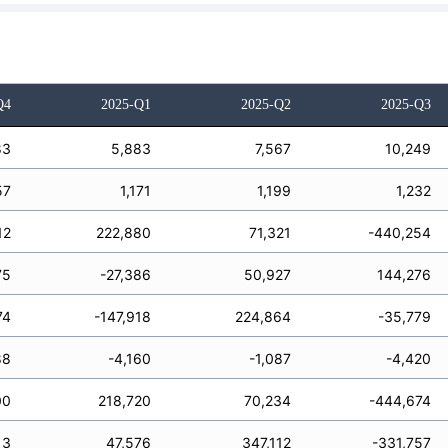
Q4
2025-Q1
2025-Q2
2025-Q3
83
5,883
7,567
10,249
57
1,171
1,199
1,232
12
222,880
71,321
-440,254
75
-27,386
50,927
144,276
74
-147,918
224,864
-35,779
88
-4,160
-1,087
-4,420
00
218,720
70,234
-444,674
13
47,576
347,112
-331,757