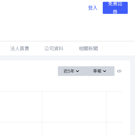
免費註
登入
冊
法人買賣
公司資料
相關新聞
近5年
季報