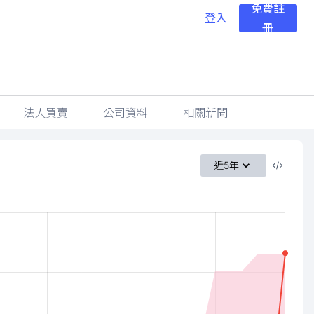
免費註
登入
冊
法人買賣
公司資料
相關新聞
近5年