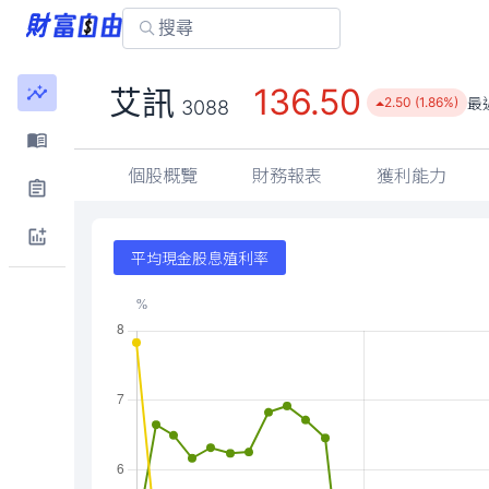
136.50
艾訊
最
2.50 (1.86%)
3088
個股概覽
財務報表
獲利能力
平均現金股息殖利率