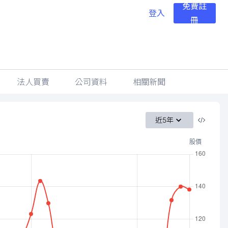
免費註
登入
冊
法人買賣
公司資料
相關新聞
近5年