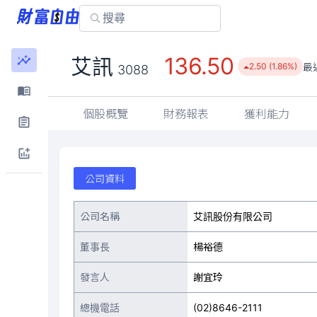
136.50
艾訊
最
2.50 (1.86%)
3088
個股概覽
財務報表
獲利能力
公司資料
公司名稱
艾訊股份有限公司
董事長
楊裕德
發言人
謝宜玲
總機電話
(02)8646-2111