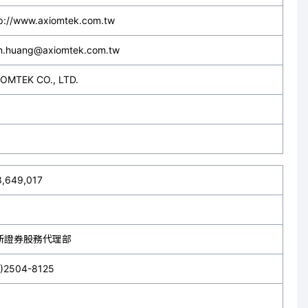
p://www.axiomtek.com.tw
in.huang@axiomtek.com.tw
IOMTEK CO., LTD.
8,649,017
新證券股務代理部
2)2504-8125