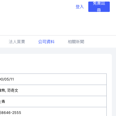
免費註
登入
冊
法人買賣
公司資料
相關新聞
90/05/11
偉熊, 范奇文
士青
2)8646-2555