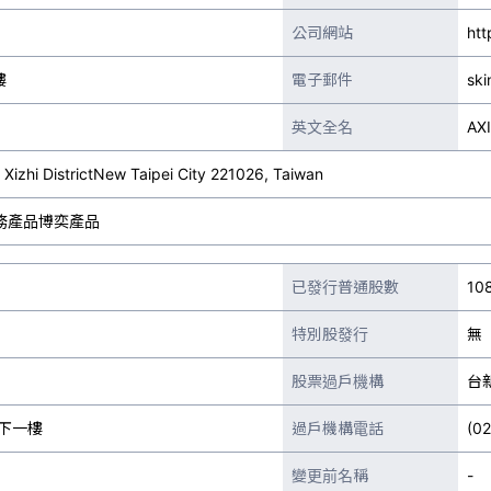
公司網站
htt
樓
電子郵件
sk
英文全名
AX
Xizhi DistrictNew Taipei City 221026, Taiwan
務產品博奕產品
已發行普通股數
10
特別股發行
無
股票過戶機構
台
下一樓
過戶機構電話
(0
變更前名稱
-