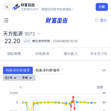
財富自由
天方能源 3073
打開
22.20
0%
立即使用APP，開啟您的股市智慧導航！
登入
天方能源
3073
22.20
0%
最近更新時間：
2026/08/06 05:30
個股概覽
財務報表
獲利能力
安全性分析
稅後淨利年增率
稅後淨利季增率
近5年
季報