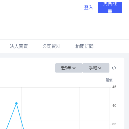
免費註
登入
冊
法人買賣
公司資料
相關新聞
近5年
季報