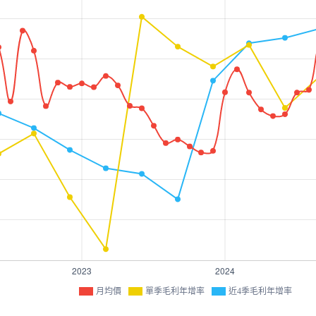
月均價
單季毛利年增率
近4季毛利年增率