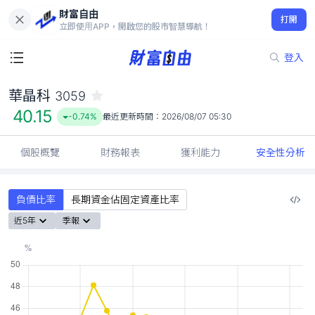
財富自由
華晶科 3059
打開
40.15
-0.74%
立即使用APP，開啟您的股市智慧導航！
登入
華晶科
3059
40.15
-0.74%
最近更新時間：
2026/08/07 05:30
個股概覽
財務報表
獲利能力
安全性分析
負債比率
長期資金佔固定資產比率
近5年
季報