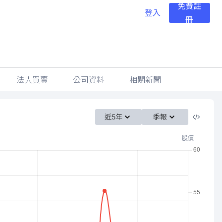
免費註
登入
冊
法人買賣
公司資料
相關新聞
近5年
季報