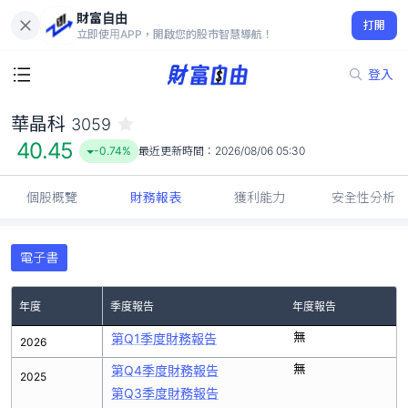
財富自由
華晶科 3059
打開
40.45
-0.74%
立即使用APP，開啟您的股市智慧導航！
登入
華晶科
3059
40.45
-0.74%
最近更新時間：
2026/08/06 05:30
個股概覽
財務報表
獲利能力
安全性分析
電子書
年度
季度報告
年度報告
無
第Q1季度財務報告
2026
無
第Q4季度財務報告
2025
第Q3季度財務報告