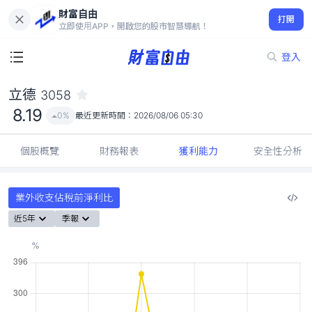
財富自由
立德 3058
打開
8.19
0%
立即使用APP，開啟您的股市智慧導航！
登入
立德
3058
8.19
0%
最近更新時間：
2026/08/06 05:30
個股概覽
財務報表
獲利能力
安全性分析
業外收支佔稅前淨利比
近5年
季報