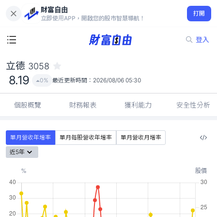
財富自由
立德 3058
打開
8.19
0%
立即使用APP，開啟您的股市智慧導航！
登入
立德
3058
8.19
0%
最近更新時間：
2026/08/06 05:30
個股概覽
財務報表
獲利能力
安全性分析
單月營收年增率
單月每股營收年增率
單月營收月增率
近5年