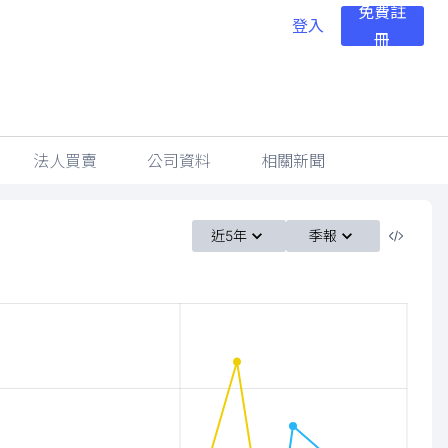
免費註
登入
冊
法人買賣
公司資料
相關新聞
近5年
季報