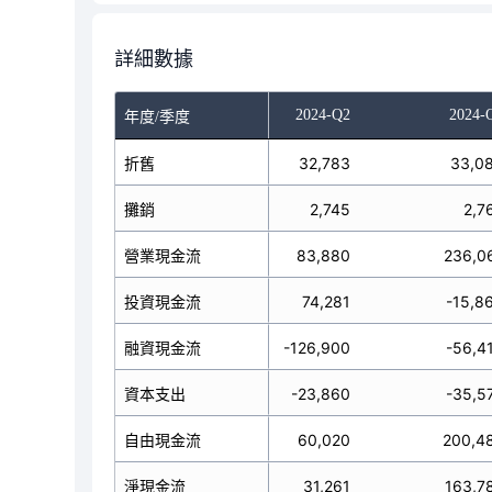
詳細數據
023-Q4
2024-Q1
2024-Q2
2024-
年度/季度
2,268
折舊
31,619
32,783
33,0
3,208
攤銷
2,952
2,745
2,7
22,215
營業現金流
-29,566
83,880
236,0
8,399
投資現金流
-28,419
74,281
-15,8
77,272
融資現金流
480,470
-126,900
-56,4
6,943
資本支出
-21,018
-23,860
-35,5
65,272
自由現金流
-50,584
60,020
200,4
-3,456
淨現金流
422,485
31,261
163,7