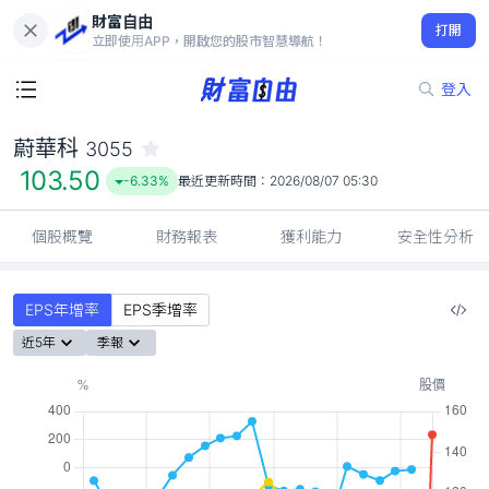
財富自由
蔚華科 3055
打開
103.50
-6.33%
立即使用APP，開啟您的股市智慧導航！
登入
蔚華科
3055
103.50
-6.33%
最近更新時間：
2026/08/07 05:30
個股概覽
財務報表
獲利能力
安全性分析
EPS年增率
EPS季增率
近5年
季報