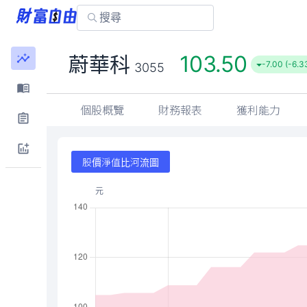
103.50
蔚華科
-7.00 (-6.
3055
個股概覽
財務報表
獲利能力
股價淨值比河流圖