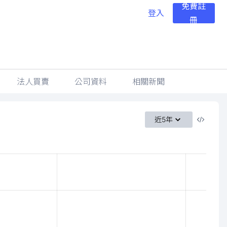
免費註
登入
冊
法人買賣
公司資料
相關新聞
近5年