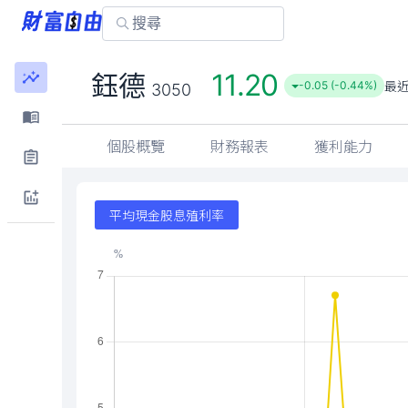
11.20
鈺德
最
-0.05 (-0.44%)
3050
個股概覽
財務報表
獲利能力
平均現金股息殖利率