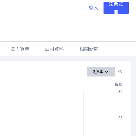
免費註
登入
冊
法人買賣
公司資料
相關新聞
近5年