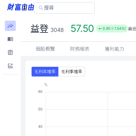
57.50
益登
最
-0.90 (-1.54%)
3048
個股概覽
財務報表
獲利能力
毛利年增率
毛利季增率