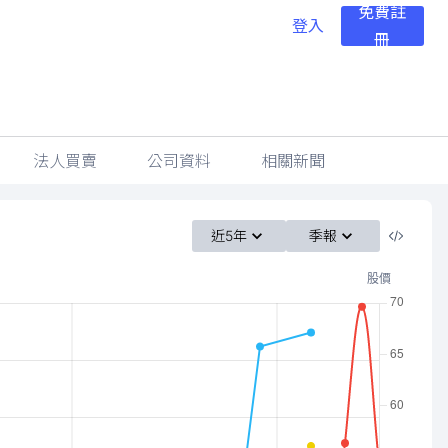
免費註
登入
冊
法人買賣
公司資料
相關新聞
近5年
季報