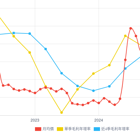
月均價
單季毛利年增率
近4季毛利年增率