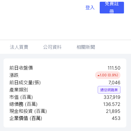
免費註
登入
冊
法人買賣
公司資料
相關新聞
前日收盤價
111.50
漲跌
1.00 (0.9%)
前日成交量(張)
7,046
產業類別
通信網路業
市值 (百萬)
337,919
總債務 (百萬)
136.572
現金和投資 (百萬)
21,895
企業價值 (百萬)
453