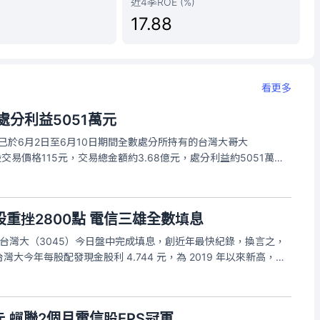
近4季ROE (%)
17.88
看更多
處分利益5051萬元
團已於6月2日至6月10日期間全數處分所持有的台灣大哥大
每股交易價格115元，交易總金額約3.68億元，處分利益約5051萬
金規劃，完成處分後已不再持有台灣大股票。
重挫2800點 電信三雄全數填息
點，台灣大（3045）今日盤中完成填息，創近年最快紀錄，換言之，
大今年每股配發現金股利 4.744 元，為 2019 年以來新高，股
 9 日除息，除息參考價為108.5元，除息前一日收盤價為113元，而
2元 蟬聯2個月電信股EPS冠軍