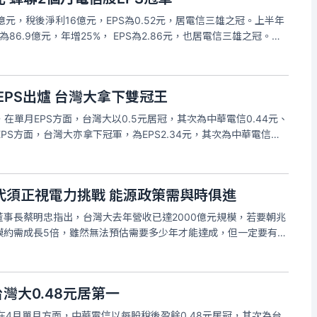
2億元，稅後淨利16億元，EPS為0.52元，居電信三雄之冠。上半年
為86.9億元，年增25%， EPS為2.86元，也居電信三雄之冠。台
三大成長引擎持續發揮效益，Telco電信本業方面，智慧型手機月
EPS出爐 台灣大拿下雙冠王
爐，在單月EPS方面，台灣大以0.5元居冠，其次為中華電信0.44元、
EPS方面，台灣大亦拿下冠軍，為EPS2.34元，其次為中華電信
5月自結合併營收164.4億元，稅後淨利15.2億元，EPS為0.5元。
代須正視電力挑戰 能源政策需與時俱進
事長蔡明忠指出，台灣大去年營收已達2000億元規模，若要朝兆
模約需成長5倍，雖然無法預估需要多少年才能達成，但一定要有
更是推動公司持續前進的動能。面對AI浪潮，台灣大目前已在桃園
未來繼續評
台灣大0.48元居第一
，在4月單月方面，中華電信以每股稅後盈餘0.48元居冠，其次為台