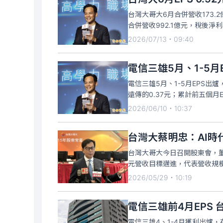
台灣大哥大6月合併營收173.
合併營收992.1億元，稅後淨利
灣大指出，6月營運動能強勁，
2026/07/13・09:40
租用戶AR
電信三雄5月、1-5月
電信三雄5月、1-5月EPS出
遠傳的0.37元；累計前五個月
2.22元、遠傳1.76元。台灣大
2026/06/10・10:37
台灣大蔡明忠：AI時
台灣大哥大今日召開股東會，董
元營收目標邁進，代表營收規
「登高山」的勇氣與想像力，
2026/05/29・10:19
設立AI數據中心（AI DC），
電信三雄前4月EPS 
電信三雄4、1-4月獲利出爐