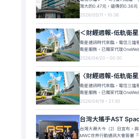
灣大的0.47元，遠傳的0.3
華電信的1.78元，以及遠傳的1
2026/05/11・10:38
EPS
＜財經週報-低軌衛星
衛星通訊時代來臨，電信三雄積
衛星服務，已獨家代理OneWeb
務，最快2027年落地台灣提
2026/04/20・00:30
頭搶進衛星通訊服務。
〈財經週報-低軌衛星
衛星通訊時代來臨，電信三雄積
衛星服務，已獨家代理OneWeb
務，最快2027年落地台灣提
2026/04/19・21:30
頭搶進衛星通訊服務。
台灣大攜手AST Spa
台灣大哥大今（2）日宣布，與全球
MWC世界行動通訊大會簽署