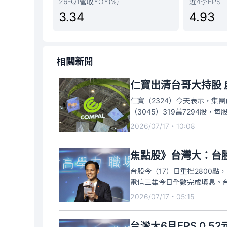
26-Q1營收YOY(%)
近4季EPS
3.34
4.93
相關新聞
仁寶出清台哥大持股 
仁寶（2324）今天表示，集
（3045）319萬7294股，
元，此次交易主要基於營運資
2026/07/17・10:08
焦點股》台灣大：台股
台股今（17）日重挫2800
電信三雄今日全數完成填息。台灣
利殖利率超過 4%，並於 7 月
2026/07/17・05:15
今日盤中
台灣大6月EPS 0.5