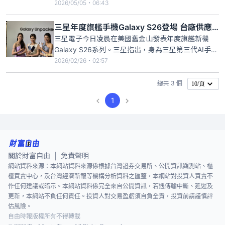
與成交量短期異常而遭列入處置交易的個股，也陸續
2026/05/05・06:43
迎來出關潮。明（5月6日）天為晶技（3042）、華
星光（4979）等11檔被處置個股出關日。明天出關
三星年度旗艦手機Galaxy S26登場 台廠供應鏈可望受惠
的11檔處置個股，分別為晶技、博士旺（3555）、
三星電子今日凌晨在美國舊金山發表年度旗艦新機
雙鍵（476
Galaxy S26系列。三星指出，身為三星第三代AI手
機-Galaxy S26、Galaxy S26+和Galaxy S26
2026/02/26・02:57
Ultra，將實現迄今最強悍的行動體驗。市場人士指
出，隨著S26系列登場，台廠供應鏈包括台積電、大
總共 3 個
10/頁
立光、晶技等可望受惠。
1
關於財富自由
免責聲明
|
網站資料來源：本網站資料來源係根據台灣證券交易所、公開資訊觀測站、櫃
檯買賣中心，及台灣經濟新報等機構分析資料之匯整，本網站對投資人買賣不
作任何建議或暗示。本網站資料係完全來自公開資訊，若遇傳輸中斷、延遲及
更新，本網站不負任何責任。投資人對交易盈虧須自負全責，投資前請謹慎評
估風險。
自由時報版權所有不得轉載