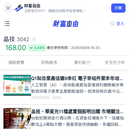
財富自由
晶技 3042
打開
168.00
-3.44%
立即使用APP，開啟您的股市智慧導航！
登入
晶技
3042
168.00
-3.44%
最近更新時間：
2026/08/06 05:30
個股概覽
財務報表
獲利能力
安全性分析
Q1製造業產值連9季紅 電子零組件業季年增25％
人工智慧（AI）、高效能運算及雲端資料服務需求帶
動資訊電子產業生產動能強勁，經濟部統計處今公
布，今年第1季製造業產值5兆9510億元，季年增
2026/05/19・10:03
20.58%，也是連續9季正成長。其中，電子零組件業
產值2兆1779億元，季年增25.29%。統計處說明，AI
晶技、華星光11檔處置個股明出關 市場關注後市表現
需求暢旺，推升資訊電子產業生產動能，但部分傳統
台股近期資金行情火熱，在資金狂潮推升下，加權指
產業
數站上4萬點大關。隨著資金快速輪動，多檔因股價