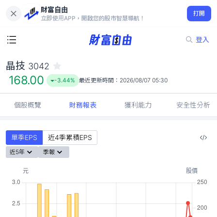
財富自由
晶技 3042
打開
168.00
-3.44%
立即使用APP，開啟您的股市智慧導航！
登入
晶技
3042
168.00
-3.44%
最近更新時間：
2026/08/07 05:30
個股概覽
財務報表
獲利能力
安全性分析
單季EPS
近4季累積EPS
近5年
季報