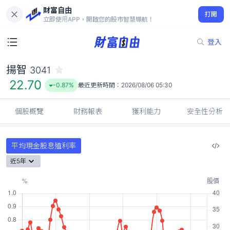
財富自由
揚智 3041
打開
22.70
-0.87%
立即使用APP，開啟您的股市智慧導航！
登入
揚智
3041
22.70
-0.87%
最近更新時間：
2026/08/06 05:30
個股概覽
財務報表
獲利能力
安全性分析
平均現金股息殖利率
近5年