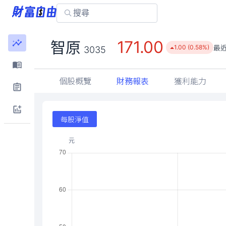
171.00
智原
最
1.00 (0.58%)
3035
個股概覽
財務報表
獲利能力
每股淨值