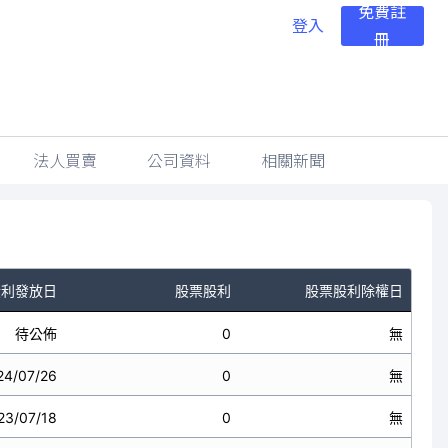
免費註
登入
冊
法人買賣
公司資料
相關新聞
股利發放日
股票股利
股票股利除權日
待公佈
0
無
24/07/26
0
無
23/07/18
0
無