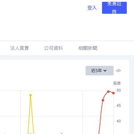
免費註
登入
冊
法人買賣
公司資料
相關新聞
近5年