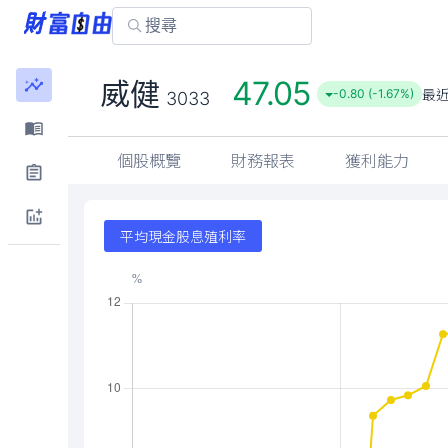
47.05
威健
最
-0.80 (-1.67%)
3033
個股概覽
財務報表
獲利能力
平均現金股息殖利率