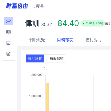
84.40
偉訓
最
-2.20 (-2.6%)
3032
個股概覽
財務報表
獲利能力
每月營收
月每股營收