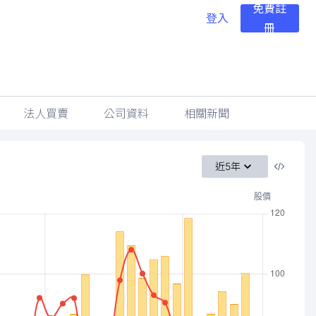
免費註
登入
冊
法人買賣
公司資料
相關新聞
近5年