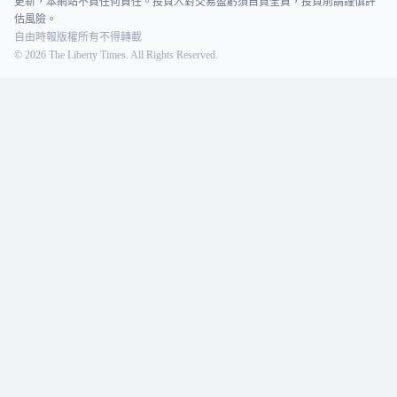
更新，本網站不負任何責任。投資人對交易盈虧須自負全責，投資前請謹慎評
估風險。
自由時報版權所有不得轉載
©
2026
The Liberty Times. All Rights Reserved.