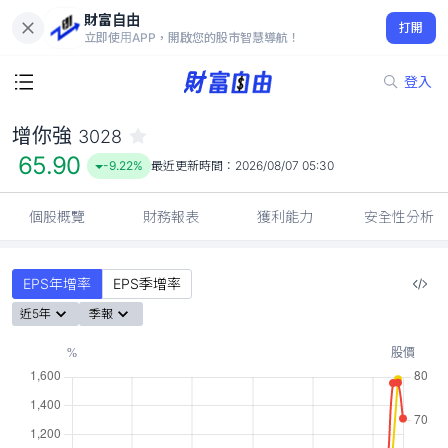
財富自由
增你強 3028
打開
65.90
-9.22%
立即使用APP，開啟您的股市智慧導航！
登入
增你強
3028
65.90
-9.22%
最近更新時間：
2026/08/07 05:30
個股概覽
財務報表
獲利能力
安全性分析
EPS年增率
EPS季增率
近5年
季報