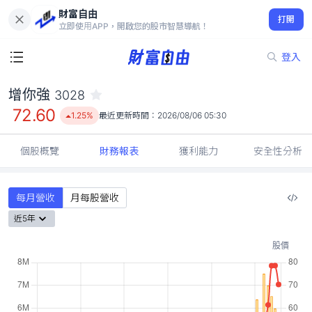
財富自由
增你強 3028
打開
72.60
1.25%
立即使用APP，開啟您的股市智慧導航！
登入
增你強
3028
72.60
1.25%
最近更新時間：
2026/08/06 05:30
個股概覽
財務報表
獲利能力
安全性分析
每月營收
月每股營收
近5年