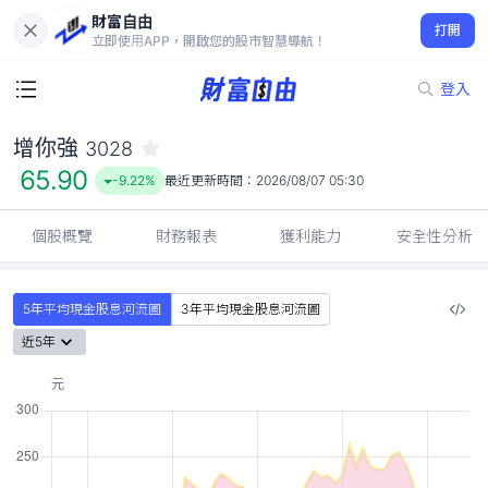
財富自由
增你強 3028
打開
65.90
-9.22%
立即使用APP，開啟您的股市智慧導航！
登入
增你強
3028
65.90
-9.22%
最近更新時間：
2026/08/07 05:30
個股概覽
財務報表
獲利能力
安全性分析
5年平均現金股息河流圖
3年平均現金股息河流圖
近5年