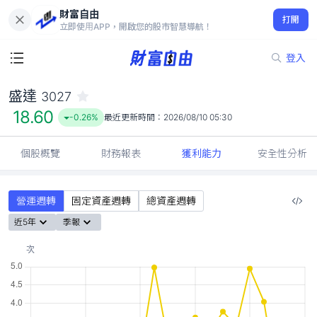
財富自由
盛達 3027
打開
18.60
-0.26%
立即使用APP，開啟您的股市智慧導航！
登入
盛達
3027
18.60
-0.26%
最近更新時間：
2026/08/10 05:30
個股概覽
財務報表
獲利能力
安全性分析
營運週轉
固定資產週轉
總資產週轉
近5年
季報