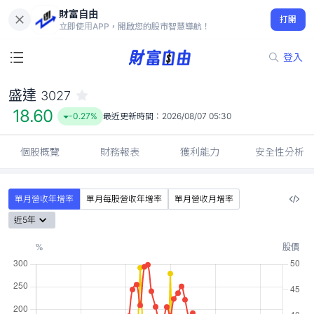
財富自由
盛達 3027
打開
18.60
-0.27%
立即使用APP，開啟您的股市智慧導航！
登入
盛達
3027
18.60
-0.27%
最近更新時間：
2026/08/07 05:30
個股概覽
財務報表
獲利能力
安全性分析
單月營收年增率
單月每股營收年增率
單月營收月增率
近5年