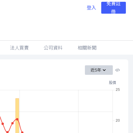
免費註
登入
冊
法人買賣
公司資料
相關新聞
近5年