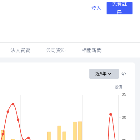
免費註
登入
冊
法人買賣
公司資料
相關新聞
近5年