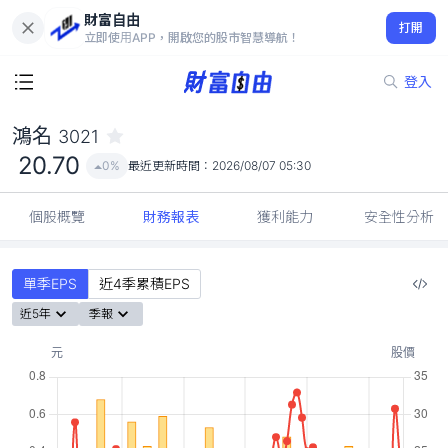
財富自由
鴻名 3021
打開
20.70
0%
立即使用APP，開啟您的股市智慧導航！
登入
鴻名
3021
20.70
0%
最近更新時間：
2026/08/07 05:30
個股概覽
財務報表
獲利能力
安全性分析
單季EPS
近4季累積EPS
近5年
季報