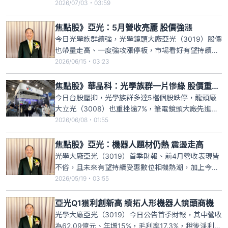
也有望受惠商機，儘管受大盤震盪影響、早盤股價略
2026/07/03・03:59
顯波動，不過今日亞光最高仍漲逾2%，近11時40
分，亞光上漲1.5元或1%，暫報151元，成交量逾
焦點股》亞光：5月營收亮麗 股價強漲
5700張。
今日光學族群續強，光學鏡頭大廠亞光（3019）股價
也帶量走高、一度強攻漲停板，市場看好有望持續受
惠數位相機、人形機器人商機，挹注亞光股價走高，
2026/06/15・03:23
近11時，亞光股價上漲14元或9.62%、暫報159.5
元，成交量近1.3萬張。亞光5月營收26.2億元，月增
焦點股》華晶科：光學族群一片慘綠 股價重挫逾9％
5.38%、年增16.2%，創新高，前5月累計營
今日台股壓抑，光學族群多達5檔個股跌停，龍頭廠
大立光（3008）也重挫逾7%，筆電鏡頭大廠先進光
（3362）、今國光（6209）跌停，華晶科
2026/06/08・01:55
（3059）、亞光（3019）跌逾9%，光學族群一片慘
綠。其中以華晶科交投最熱，近9時35分，華晶科股
焦點股》亞光：機器人題材仍熱 震盪走高
價下跌4.65元或9.51%，暫報44.25元，成交量逾4
光學大廠亞光（3019）首季財報、前4月營收表現皆
不俗，且未來有望持續受惠數位相機熱潮，加上今又
擁機器人熱門題材，亞光股價也在盤上震盪，最高漲
2026/05/19・03:55
近5%，近11時40分，亞光股價上漲3元或2.04%，暫
報150元，成交量逾9500張。亞光4月營收為24.9億
亞光Q1獲利創新高 續拓人形機器人鏡頭商機
元，月增12%、年增20%，前4月累計營收87
光學大廠亞光（3019）今日公告首季財報，其中營收
為62.09億元、年增15%，毛利率17.3%，稅後淨利