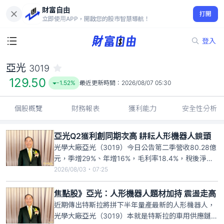
財富自由
亞光 3019
打開
129.50
-1.52%
立即使用APP，開啟您的股市智慧導航！
登入
亞光
3019
129.50
-1.52%
最近更新時間：
2026/08/07 05:30
個股概覽
財務報表
獲利能力
安全性分析
亞光Q2獲利創同期次高 耕耘人形機器人鏡頭
光學大廠亞光（3019）今日公告第二季營收80.28億
元，季增29%、年增16%，毛利率18.4%，稅後淨利
5.37億元，季增率82%，年減33%，主要是受業外利
2026/08/03・07:25
息收入、匯兌損失等影響所致，每股稅後盈餘
（EPS）1.93元，單季獲利創歷史同期次高。
焦點股》亞光：人形機器人題材加持 震盪走高
近期傳出特斯拉將拼下半年量產最新的人形機器人，
光學大廠亞光（3019）本就是特斯拉的車用供應鏈，