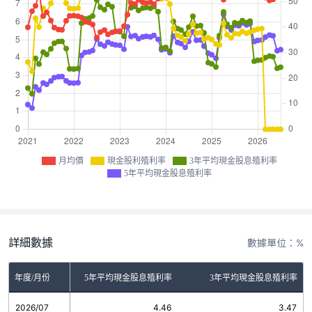
月均價
現金股利殖利率
3年平均現金股息殖利率
5年平均現金股息殖利率
詳細數據
數據單位：%
金股利殖利率
年度/月份
5年平均現金股息殖利率
3年平均現金股息殖利率
2026/07
0.00
4.46
3.47