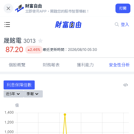
財富自由
晟銘電 3013
打開
87.20
2.46%
立即使用APP，開啟您的股市智慧導航！
登入
晟銘電
3013
87.20
2.46%
最近更新時間：
2026/08/10 05:30
個股概覽
財務報表
獲利能力
安全性分析
利息保障倍數
近5年
季報