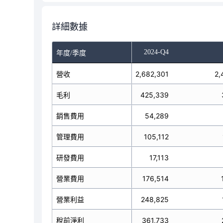
詳細數據
-Q2
2024-Q3
2024-Q4
年度/季度
營收
2,663,170
2,682,301
2,
毛利
427,616
425,339
銷售費用
66,682
54,289
管理費用
89,320
105,112
研發費用
17,055
17,113
營業費用
173,057
176,514
營業利益
254,559
248,825
稅前淨利
211,416
361,733