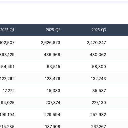
2025-Q1
2025-Q2
2025-Q3
402,507
2,626,873
2,470,247
393,129
436,968
480,062
54,491
63,515
58,800
122,262
128,476
132,743
17,272
15,383
35,587
194,025
207,374
227,130
199,104
229,594
252,932
215,285
187,908
267,267