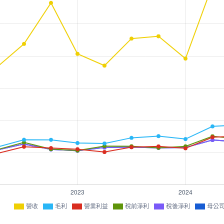
營收
毛利
營業利益
稅前淨利
稅後淨利
母公