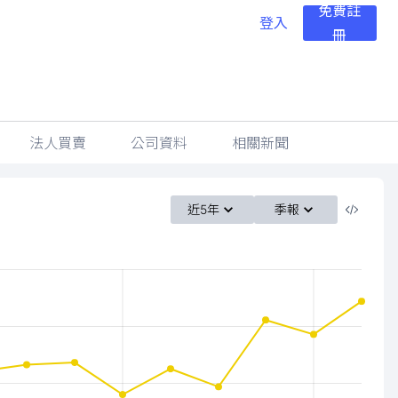
免費註
登入
冊
法人買賣
公司資料
相關新聞
近5年
季報