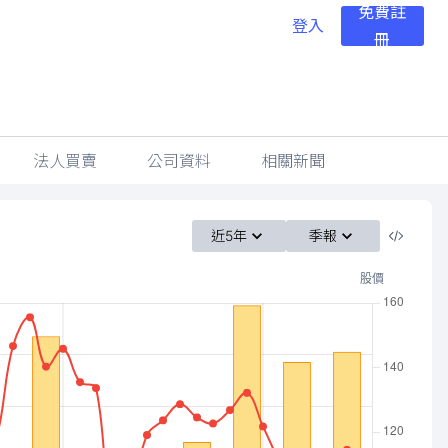
免費註
登入
冊
法人買賣
公司資料
相關新聞
近5年
季報