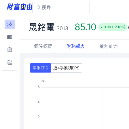
85.10
晟銘電
-1.90 (-2.18%)
3013
個股概覽
財務報表
獲利能力
單季EPS
近4季累積EPS