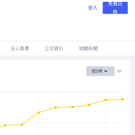
免費註
登入
冊
法人買賣
公司資料
相關新聞
近5年