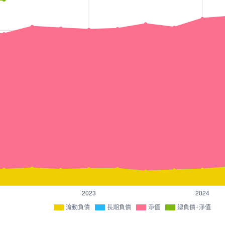
流動負債
長期負債
淨值
總負債+淨值