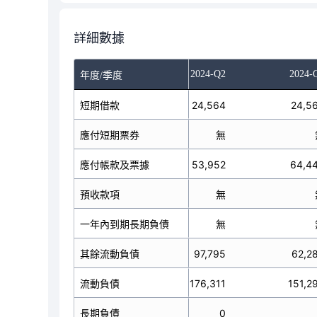
詳細數據
023-Q4
2024-Q1
2024-Q2
2024-
年度/季度
短期借款
24,564
24,564
24,5
應付短期票券
無
無
應付帳款及票據
69,121
53,952
64,4
預收款項
無
無
一年內到期長期負債
無
無
其餘流動負債
61,423
97,795
62,2
流動負債
155,108
176,311
151,2
長期負債
0
0