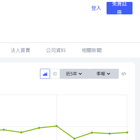
免費註
登入
冊
法人買賣
公司資料
相關新聞
近5年
季報