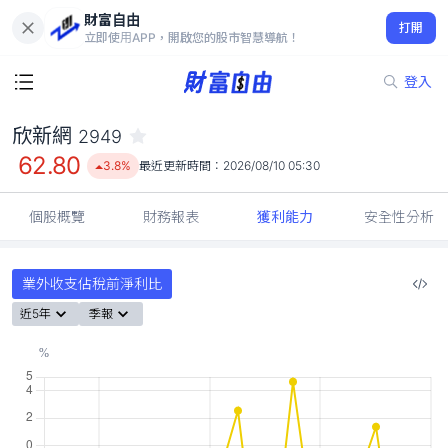
財富自由
欣新網 2949
打開
62.80
3.8%
立即使用APP，開啟您的股市智慧導航！
登入
欣新網
2949
62.80
3.8%
最近更新時間：
2026/08/10 05:30
個股概覽
財務報表
獲利能力
安全性分析
業外收支佔稅前淨利比
近5年
季報