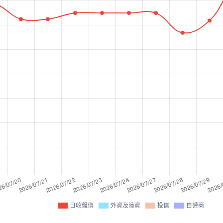
日收盤價
外資及陸資
投信
自營商