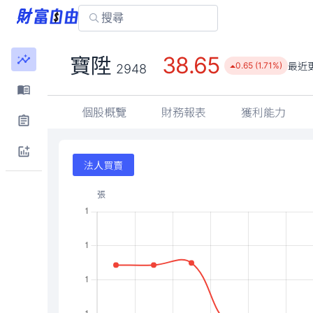
38.65
寶陞
最近
0.65 (1.71%)
2948
個股概覽
財務報表
獲利能力
法人買賣