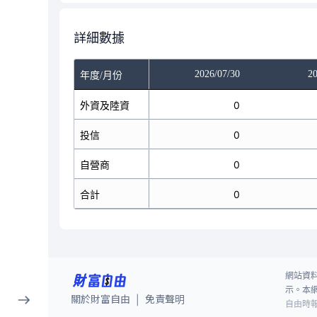
詳細數據
/28
2026/07/29
2026/07/30
20
年度/月份
0
外資及陸資
0
0
0
投信
0
0
0
自營商
0
0
0
合計
0
0
網站資
示。本
關於財富自由
免責聲明
|
自由時