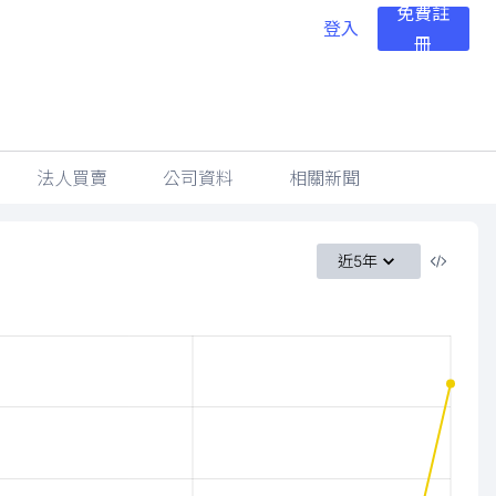
免費註
登入
冊
法人買賣
公司資料
相關新聞
近5年