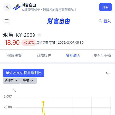
財富自由
永邑-KY 2939
打開
18.90
0.27%
立即使用APP，開啟您的股市智慧導航！
登入
永邑-KY
2939
18.90
0.27%
最近更新時間：
2026/08/07 05:30
個股概覽
財務報表
獲利能力
安全性分析
業外收支佔稅前淨利比
近5年
季報