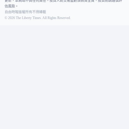
更新，本網站不負任何責任。投資人對交易盈虧須自負全責，投資前請謹慎評
估風險。
自由時報版權所有不得轉載
©
2026
The Liberty Times. All Rights Reserved.