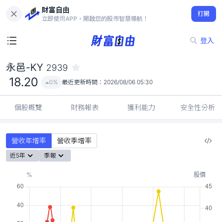
財富自由
永邑-KY 2939
打開
18.20
0%
立即使用APP，開啟您的股市智慧導航！
登入
永邑-KY
2939
18.20
0%
最近更新時間：
2026/08/06 05:30
個股概覽
財務報表
獲利能力
安全性分析
營收年增率
營收季增率
近5年
季報