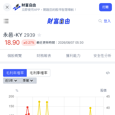
財富自由
永邑-KY 2939
打開
18.90
0.27%
立即使用APP，開啟您的股市智慧導航！
登入
永邑-KY
2939
18.90
0.27%
最近更新時間：
2026/08/07 05:30
個股概覽
財務報表
獲利能力
安全性分析
毛利年增率
毛利季增率
近5年
季報