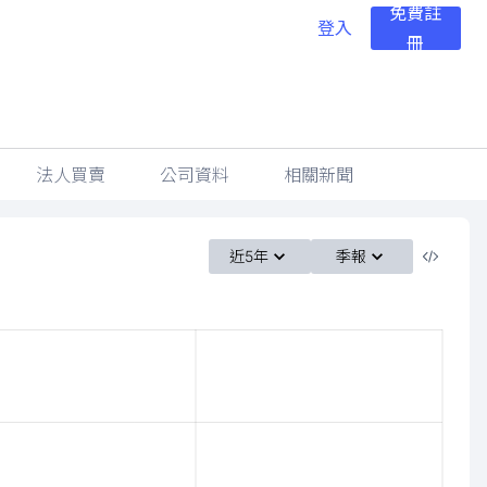
免費註
登入
冊
法人買賣
公司資料
相關新聞
近5年
季報