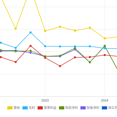
營收
毛利
營業利益
稅前淨利
稅後淨利
母公